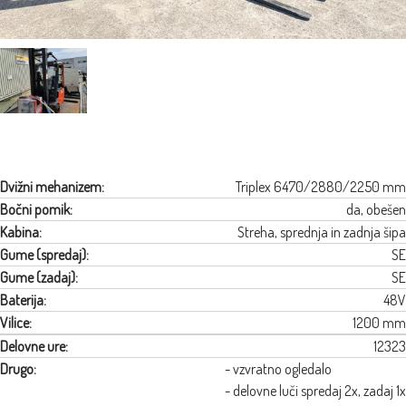
vil
1
k
Tri
Dvižni mehanizem:
Triplex 6470/2880/2250 mm
Bočni pomik:
da, obešen
Kabina:
Streha, sprednja in zadnja šipa
Gume (spredaj):
SE
Gume (zadaj):
SE
Baterija:
48V
Vilice:
1200 mm
Delovne ure:
12323
Drugo:
- vzvratno ogledalo
- delovne luči spredaj 2x, zadaj 1x